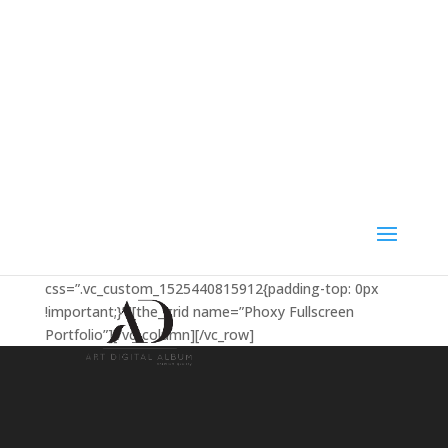
Albums
[vc_row][vc_column
css=”.vc_custom_1525440815912{padding-top: 0px
!important;}”][the_grid name=”Phoxy Fullscreen
Portfolio”][/vc_column][/vc_row]