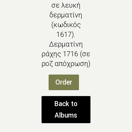
σε λευκή
δερματίνη
(κωδικός
1617).
Δερματίνη
ράχης 1716 (σε
ροζ απόχρωση)
Order
Back to
Albums