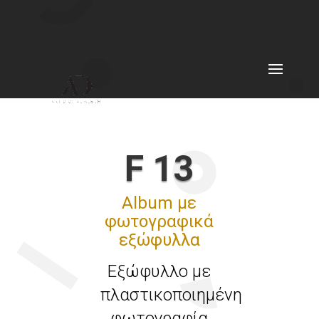
F 13
Album με
φωτογραφικά
εξώφυλλα
Εξώφυλλο με
πλαστικοποιημένη
φωτογραφία