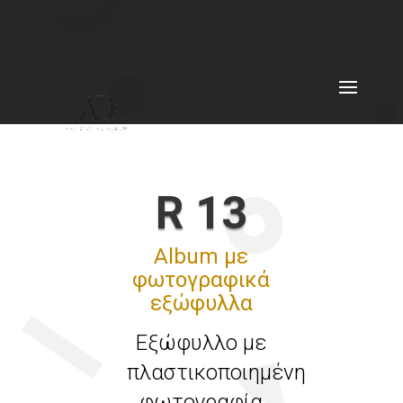
R 13
Album με
φωτογραφικά
εξώφυλλα
Εξώφυλλο με
πλαστικοποιημένη
φωτογραφία