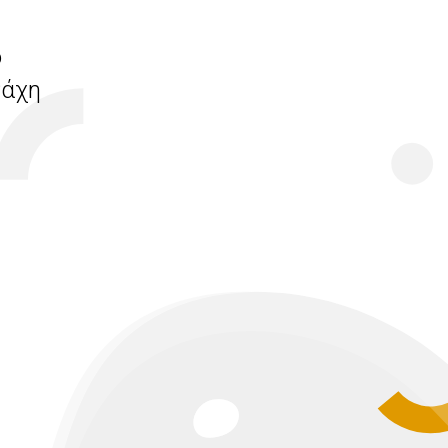
ο
Ράχη