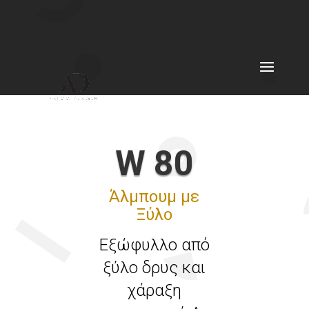
W 80
Άλμπουμ με
Ξύλο
Εξώφυλλο από
ξύλο δρυς και
χάραξη