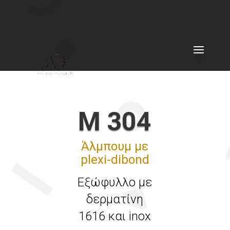
M 304
Άλμπουμ με
plexi-dibond
Εξώφυλλο με
δερματίνη
1616 και inox