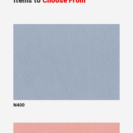
Items to
Choose From
N400